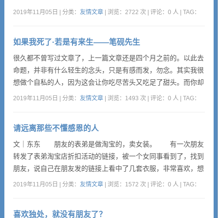
心的交往，彼此快乐拥有，没有世俗的眼光，没有利义取舍的
2019年11月05日 | 分类：
友情文章
| 浏览：2722 次 | 评论：0 人 | TAG：
心。 童年的时光是快乐的，是童真的，叫人年长后回味一
生的光阴。那时候不知道世间的冷暖，没有地位的高低之分，只
如果我死了·若是有来生——笔砚先生
有同伴间的嬉笑打闹。我有三个一天玩到晚，三个年长于我的同
伴...
很久都不曾写过文章了，上一篇文章还是四个月之前的。以此去
命题，并非有什么轻生的念头，只是有感而发，勿念。其实我很
想做个自私的人，因为这会让你吃尽苦头又吃足了甜头。而你却
依然活的天真活的开心——序。 如果我死了 如果我死
2019年11月05日 | 分类：
友情文章
| 浏览：1493 次 | 评论：0 人 | TAG：
了，那些愧对我的人会很开心：终于不用还钱了，哎呀，不然真
不知道怎么办那，不敢见他，吓得我朋友圈都不敢发了！不对，
请远离那些不懂感恩的人
我这样的人怕他干嘛？反正也不能把我怎么样。我每天活的多潇
洒，灯红...
文｜东东 朋友的表弟是做淘宝的，卖女装。 有一次朋友
转发了表弟淘宝店折扣活动的链接，被一个女同事看到了，找到
朋友，说自己在朋友发的链接上看中了几套衣服，非常喜欢，想
让朋友给说说，再优惠一些。 朋友把这位女同事的要求和表
2019年11月05日 | 分类：
友情文章
| 浏览：1572 次 | 评论：0 人 | TAG：
弟说了，他建议朋友转达一下，这些处理的衣服成色和质量都不
是很好，如果需要，他店里有新上的女装，可以考虑。 朋友
喜欢独处，就没有朋友了？
转达了表弟的意见，这位女同事就要这几件打折的衣服，不考虑