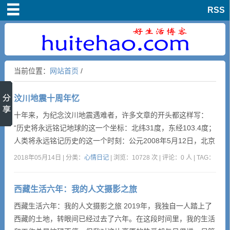
RSS
首页
爱情文章
当前位置：
网站首页
/
亲情文章
汶川地震十周年忆
友情文章
十年来，为纪念汶川地震遇难者，许多文章的开头都这样写：
“历史将永远铭记地球的这一个坐标：北纬31度，东经103.4度；
生活随笔
人类将永远铭记历史的这一个时刻：公元2008年5月12日，北京
时间14时28分。”这场8级强烈地震突然袭击了中国西部四川省
2018年05月14日 | 分类：
心情日记
| 浏览：10728 次 | 评论：0 人 | TAG：
汶川县，波及大半个中国及亚洲多个国家和地区。北至辽宁，东
经典文章
至上海，南至香港、广东、澳门、泰国、越南，西至巴基斯坦均
西藏生活六年：我的人文摄影之旅
有震感。无数震撼人心的画面仿佛就在昨天。大地震留...
人生哲理
西藏生活六年：我的人文摄影之旅 2019年，我独自一人踏上了
西藏的土地，转眼间已经过去了六年。在这段时间里，我的生活