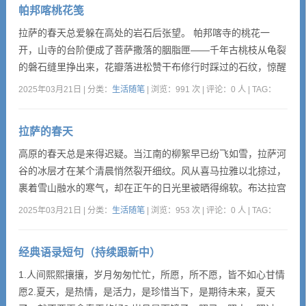
帕邦喀桃花笺
拉萨的春天总爱躲在高处的岩石后张望。 帕邦喀寺的桃花一
开，山寺的台阶便成了菩萨撒落的胭脂匣——千年古桃枝从龟裂
的磐石缝里挣出来，花瓣落进松赞干布修行时踩过的石纹，惊醒
了沉睡六世纪的玛尼经文。文成公主浇灌过的桃树，如今依然用
2025年03月21日 | 分类：
生活随笔
| 浏览：991 次 | 评论：0 人 | TAG：
虬曲的枝干托起整片高原的春讯，白塔红墙间浮动的浅绯，是比
布达拉宫更早抵达人间的光‌。 午后三时的辩经声撞碎花影。绛
拉萨的春天
红僧袍扫过青石板，袈裟挟着落英在风里翻卷，辩...
高原的春天总是来得迟疑。当江南的柳絮早已纷飞如雪，拉萨河
谷的冰层才在某个清晨悄然裂开细纹。风从喜马拉雅以北掠过，
裹着雪山融水的寒气，却在正午的日光里被晒得绵软。布达拉宫
的白墙下，第一株格桑花钻出石缝时，转经的老人裹着厚重的氆
2025年03月21日 | 分类：
生活随笔
| 浏览：953 次 | 评论：0 人 | TAG：
氇袍，笑着用藏语说：“菩萨醒了。”八廓街的甜茶馆飘出酥油
香，朝圣者的额头磕过青石板上的残霜，掌心触地的瞬间，暖意
经典语录短句（持续跟新中）
从地心渗出。大昭寺的金顶被阳光洗得发亮，经幡在风里抖...
1.人间熙熙攘攘，岁月匆匆忙忙，所愿，所不愿，皆不如心甘情
愿2.夏天，是热情，是活力，是珍惜当下，是期待未来，夏天