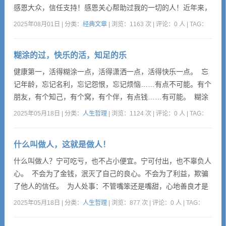
感恩大众，信任支持！感恩关心帮助过我的一切的人！近年来，
感恩词在各地中小学的课间音乐里时常听到，我认为这是一种好
2025年08月01日 | 分类：
经典文章
| 浏览：1163 次 | 评论：0 人 | TAG：
的现象，多听多背，让感恩的种子播撒在学生们的心中，少年自
然会越来越强。今天我们介绍的主角稻盛和夫，是真的把感恩实
糊涂的过，快乐的活，知足的乐
践到骨子里去的一个企业家和哲学家，他说，不管多么微不足
道...
健康第一，活得糊涂一点，活得潇洒一点，活得快乐一点。 忘
记年龄，忘记名利，忘记怨恨，忘记烦恼……有点不可能。有个
朋友，有个知己，有个窝，有个伴，有点钱……有可能。 糊涂
一点，让自己的心随风而动，随雨而下，大事明白，小事糊涂。
2025年05月18日 | 分类：
人生哲理
| 浏览：1124 次 | 评论：0 人 | TAG：
潇洒一点，让自己有一个好的心态，做人拿得起，做事放得
下。 人生在世，有得就有失。有时你的付出不一定能得到回
什么叫做人，这就是做人！
报，...
什么叫做人？宁可吃亏，也不占小便宜。宁可付出，也不辜负人
心。 不会为了金钱，泯灭了自己的良心。不会为了利益，欺骗
了他人的信任。 为人处事：不管嘴笨还是嘴甜，心地善良才是
本钱。 人活一世：不管能说还是能干，光明磊落才是关键。不
2025年05月18日 | 分类：
人生哲理
| 浏览：877 次 | 评论：0 人 | TAG：
伪装，不敷衍，不欺骗，就是一个人的真；懂宽容，懂尊重，懂
体谅，...