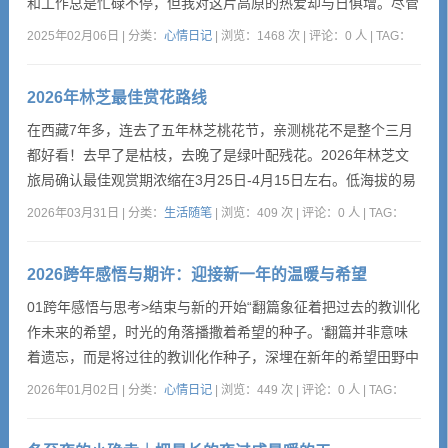
心情日记
和工作总是忙碌不停，但我对这片高原的热爱却与日俱增。尽管
拿起相机的次数越来越少，但我依然用镜头捕捉着这片土地上的
2025年02月06日 | 分类：
心情日记
| 浏览：1468 次 | 评论：0 人 | TAG：
点滴。与那些匆匆忙忙的游客不同，我也并非当地人那般自在。
留言本
我定义自己为“另一个西藏”的居民，这里让我能够随时“出离”尘
2026年林芝最佳赏花路线
世。因此，我的拍摄内容往往随心所欲，没有固定的...
繁體
在西藏7年多，连去了五年林芝桃花节，亲测桃花不是整个三月
都好看！去早了是枯枝，去晚了是绿叶配残花。2026年林芝文
旅局确认最佳观赏期浓缩在3月25日-4月15日左右。低海拔的易
贡乡3月中旬开，高海拔的玉许乡能美到4月中下旬，必须按时间
2026年03月31日 | 分类：
生活随笔
| 浏览：409 次 | 评论：0 人 | TAG：
追着花走。今年去哪儿拍？这些老机位要码住1.波密桃花沟：绵
延60公里的“中国最大桃花谷”，几十万株野桃树散落村落间。从
2026跨年感悟与期许：迎接新一年的温暖与希望
如纳村到倾多镇一路惊喜，强推倾多寺！桃花映红墙，...
01跨年感悟与思考>结束与新的开始“翻篇象征着把过去的教训化
作未来的希望，时光的角落播撒着希望的种子。‘翻篇并非意味
着遗忘，而是将过往的教训化作种子，深埋在新年的希望田野中
——我深知，有些花朵的绽放需要经历漫长的冬季等待。’">时间
2026年01月02日 | 分类：
心情日记
| 浏览：449 次 | 评论：0 人 | TAG：
的奥秘“站在新年的门槛，...