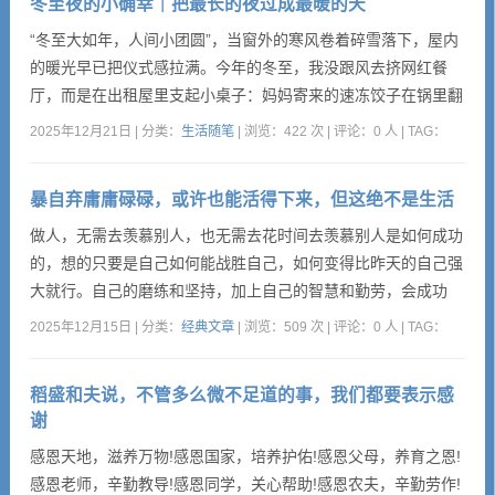
冬至夜的小确幸｜把最长的夜过成最暖的天
“冬至大如年，人间小团圆”，当窗外的寒风卷着碎雪落下，屋内
的暖光早已把仪式感拉满。今年的冬至，我没跟风去挤网红餐
厅，而是在出租屋里支起小桌子：妈妈寄来的速冻饺子在锅里翻
滚出白汽，配着自制的桂花酒酿圆子，甜香混着肉香飘满整个房
2025年12月21日 | 分类：
生活随笔
| 浏览：422 次 | 评论：0 人 | TAG：
间。特意在餐桌旁挂了张手绘的冬至海报，墨色的“冬至”二字
旁，剪了两只捧着饺子的小老虎，暖黄的灯光打在上面，连影子
暴自弃庸庸碌碌，或许也能活得下来，但这绝不是生活
都透着温馨。其实仪式感从不是昂贵的点缀，而是在平凡日子里
给自己的...
做人，无需去羡慕别人，也无需去花时间去羡慕别人是如何成功
的，想的只要是自己如何能战胜自己，如何变得比昨天的自己强
大就行。自己的磨练和坚持，加上自己的智慧和勤劳，会成功
的。终将变成石佛那样受到大家的尊敬。 1 生活星期天
2025年12月15日 | 分类：
经典文章
| 浏览：509 次 | 评论：0 人 | TAG：
早上和朋友一起聊天，朋友说了一个他们听过的故事：“一尊佛
像前有一条铺着石板的路，人们每天都踏着这一阶一阶的石板去
稻盛和夫说，不管多么微不足道的事，我们都要表示感
膜拜佛像。石阶看着人们踏着自己去膜拜佛像，心里很不舒服。
谢
石阶心里想...
感恩天地，滋养万物!感恩国家，培养护佑!感恩父母，养育之恩!
感恩老师，辛勤教导!感恩同学，关心帮助!感恩农夫，辛勤劳作!