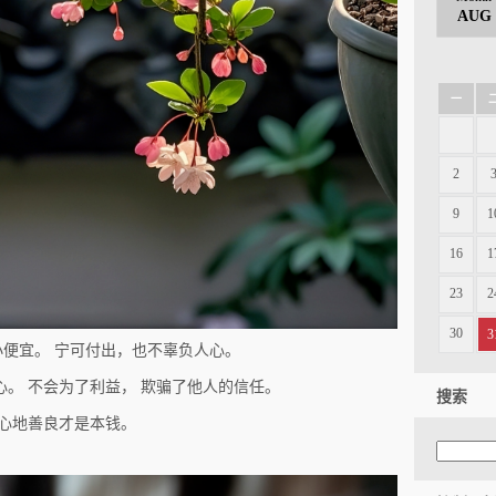
AUG
一
2
9
1
16
1
23
2
30
3
小便宜。 宁可付出，也不辜负人心。
心。 不会为了利益， 欺骗了他人的信任。
搜索
 心地善良才是本钱。