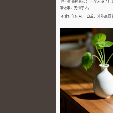
也不能丢掉真心； 一个人没了什么
落做事，无悔于人。
不管何年何月， 自重，才能赢得