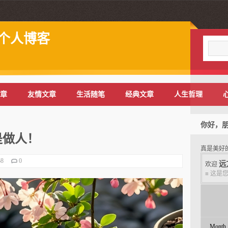
斌个人博客
章
友情文章
生活随笔
经典文章
人生哲理
你好，
是做人！
真是美好
68
0
远
欢迎
≡ 这是
Month