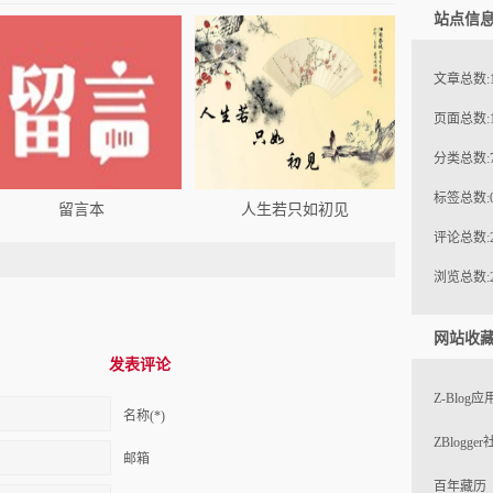
站点信
文章总数:1
页面总数:
分类总数:
标签总数:
留言本
人生若只如初见
评论总数:
浏览总数:2
网站收
发表评论
Z-Blog
名称(*)
心
ZBlogge
邮箱
百年藏历