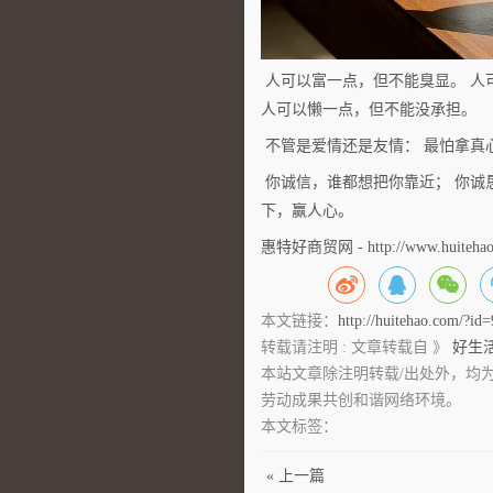
人可以富一点，但不能臭显。 人
人可以懒一点，但不能没承担。
不管是爱情还是友情： 最怕拿真
你诚信，谁都想把你靠近； 你诚
下，赢人心。
惠特好商贸网 - http://www.huitehao
本文链接：
http://huitehao.com/?id
转载请注明 : 文章转载自 》
好生
本站文章除注明转载/出处外，均
劳动成果共创和谐网络环境。
本文标签：
« 上一篇