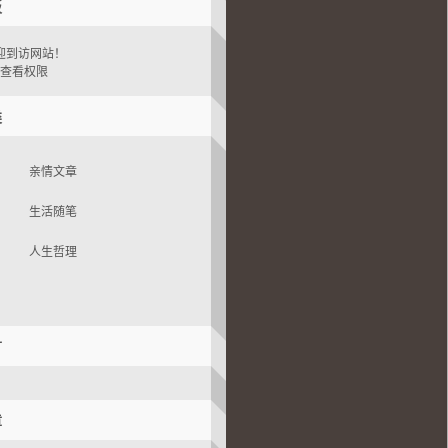
板
迎到访网站！
查看权限
类
亲情文章
生活随笔
人生哲理
言
章