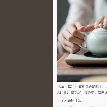
人活一世： 不管能说还是能干， 
人的真； 懂宽容，懂尊重，懂体
一个人丢掉什么，