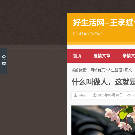
好生活网--王孝
Good Luck To You!
首页
爱情文章
亲情文
当前位置：
网站首页
/
人生哲理
/ 正文
什么叫做人，这就
admin
2025年05月18日
8