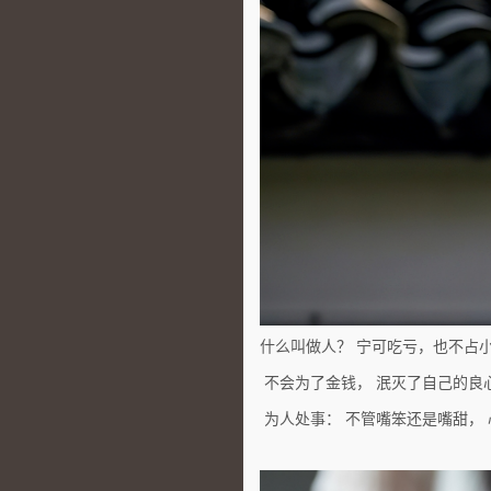
什么叫做人？ 宁可吃亏，也不占
不会为了金钱， 泯灭了自己的良
为人处事： 不管嘴笨还是嘴甜，