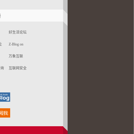
接
好生活论坛
址
Z-Blog on
Github
万象互联
查询
互联网安全