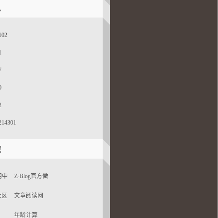
息
02
1
7
0
2
14301
藏
应用中
Z-Blog官方微
博
r社区
文章阅读网
年龄计算