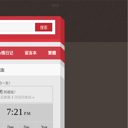
RSS
心情日记
留言本
繁體
朋友
的一天！
方
的朋友！
1
您近期第
次访问本站 ≡
7
:
21
P.M.
Date
Day
Year