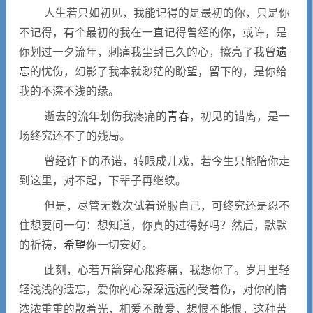
人生若只如初见，我能记得的是最初的你，只是你
不记得，有个最初的我在一直记得曾经的你，或许，是
你划过一夕流年，刺痛我尘封已久的心，擦亮了我曾
遗
忘
的忧伤，幻影了我本就渺茫的盼望，留下的，是你给
我的不深不浅的缘。
逝去的流年划伤我疼痛的
青春
，初见的错离，是一
场终究还不了的残局。
曾经许下的承诺，转眼成儿戏，若今生只能陪你走
到这里，对不起，下辈子再继续。
但是，尽管无数次试着说服自己，可终究还是忍不
住想要问一句：想知道，你真的过得好吗？然后，默默
的祈祷，
希望
你一切安好。
此刻，心若万箭穿心般疼痛，我想你了。岁月里轻
轻浅浅的遗忘，爱你的心深深远远的受着伤，对你的情
浓浓重重的散着光，相爱不敢爱，想恨不能恨，这种苦