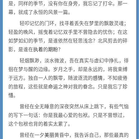
是，同样的季节，没有你在身旁，我忘记了打伞。那一
幕，就成了永恒的风景一篇。
轻叩记忆的门环，找寻着丢失在梦里的飘散灵魂；
轻盈的晚风，摇曳着记忆双手里不曾隐去的忧伤；在这
如梦如幻的季节，是谁依然在轻思浅念？北风剪去的碎
影，是谁在
执着
的
期盼
？
轻烟飘渺，淡水微波，吾在真实与虚幻中挣扎，徘
徊在梦与醒的边缘。岁月之手，却是永远的，将我束缚
于远方。独自一人的飘零，随波逐流的
感情
，不知疲倦
的旅程，这些就是
命运
之神对我的眷念。只是我忘了
珍
惜
。
曾经在全无睡意的深夜突然从床上跳下，有些气恼
的写下一句话：你是我最心爱的包袱。只是不曾想过，
这个包袱也背的着实太累了。
曾经在一夕
美丽
黄昏中，我告诉自己，那些最真的