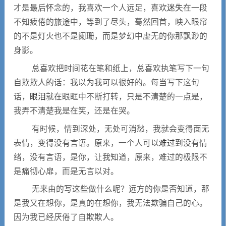
才是最后怀念的，我喜欢一个人远足，喜欢
迷失
在一段
不知疲倦的旅途中，等到了尽头，蓦然回首，映入眼帘
的不是灯火也不是阑珊，而是梦幻中虚无的你那飘渺的
身影。
总喜欢把时间花在笔和纸上，总喜欢执笔写下一句
自欺欺人的话：我以为我可以很好的。每当写下这句
话，
眼泪
就在眼眶中不断打转，只是不清楚的一点是，
我弄不清楚我是在笑，还是在哭。
有时候，情到深处，无处可消愁，我就会变得面无
表情，变得没有言语。原来，一个人可以
难过
到没有情
绪，没有言语，是你，让我知道，原来，难过的极限不
是痛彻心扉，而是无言以对。
无来由的写这些做什么呢？远方的你是否知道，那
是我又在想你，是真的在想你，我无法欺骗自己的心。
因为我已经厌倦了自欺欺人。