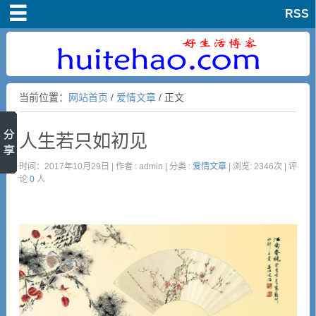
RSS
首页
爱情文章
当前位置：
网站首页
/
爱情文章
/ 正文
亲情文章
人生若只如初见
友情文章
时间：2017年10月29日 | 作者 : admin | 分类 :
爱情文章
| 浏览: 2346次 | 评
论
0
人
生活随笔
经典文章
人生哲理