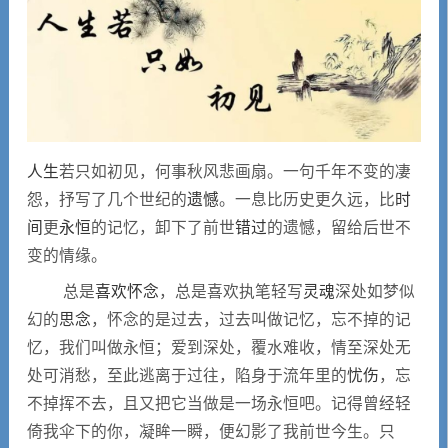
心情日记
留言本
繁體
人生
若只如初见，何事秋风悲画扇。一句千年不变的凄
怨，抒写了几个世纪的
遗憾
。一息比历史更久远，比
时
间
更
永恒
的记忆，卸下了前世
错过
的遗憾，留给后世不
变的情缘。
总是
喜欢
怀念
，总是喜欢执笔轻写
灵魂
深处如梦似
幻的
思念
，怀念的是过去，过去叫做记忆，忘不掉的记
忆，我们叫做永恒；爱到深处，覆水难收，情至深处无
处可消愁，至此逃离于过往，陷身于流年里的
忧伤
，忘
不掉挥不去，且又把它当做是一场永恒吧。记得曾经轻
倚我伞下的你，凝眸一瞬，便幻影了我前世今生。只