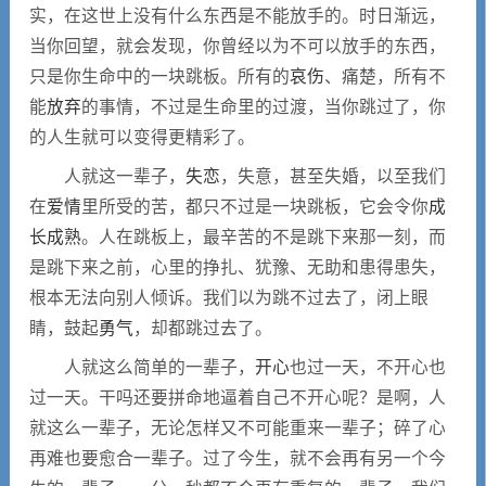
实，在这世上没有什么东西是不能放手的。时日渐远，
当你回望，就会发现，你曾经以为不可以放手的东西，
只是你生命中的一块跳板。所有的
哀伤
、痛楚，所有不
能
放弃
的事情，不过是生命里的过渡，当你跳过了，你
的人生就可以变得更精彩了。
人就这一辈子，
失恋
，失意，甚至失婚，以至我们
在
爱情
里所受的苦，都只不过是一块跳板，它会令你
成
长
成熟
。人在跳板上，最辛苦的不是跳下来那一刻，而
是跳下来之前，心里的挣扎、犹豫、无助和患得患失，
根本无法向别人倾诉。我们以为跳不过去了，闭上眼
睛，鼓起
勇气
，却都跳过去了。
人就这么简单的一辈子，
开心
也过一天，不开心也
过一天。干吗还要拼命地逼着自己不开心呢？是啊，人
就这么一辈子，无论怎样又不可能重来一辈子；碎了心
再难也要愈合一辈子。过了今生，就不会再有另一个今