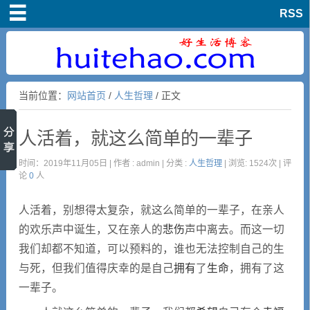
RSS
首页
爱情文章
当前位置：
网站首页
/
人生哲理
/ 正文
亲情文章
人活着，就这么简单的一辈子
友情文章
时间：2019年11月05日 | 作者 : admin | 分类 :
人生哲理
| 浏览: 1524次 | 评
论
0
人
生活随笔
人活着，别想得太复杂，就这么简单的一辈子，在亲人
经典文章
的欢乐声中诞生，又在亲人的
悲伤
声中离去。而这一切
我们却都不知道，可以预料的，谁也无法控制自己的生
与死，但我们值得庆幸的是自己
拥有
了
生命
，拥有了这
人生哲理
一辈子。