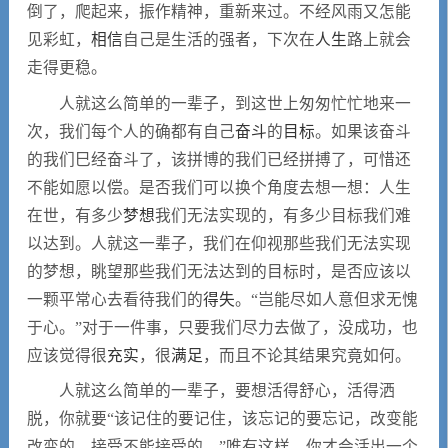
倒了，爬起来，振作精神，重新来过。不经风雨又怎能
见彩虹，
相信
自己是生活的强者，下次在
人生
路上就会
走得更稳。
人就这么简单的一辈子，到这世上匆匆忙忙地来一
次，我们每个人的确都有自己
奋斗
的
目标
。如果该奋斗
的我们巳经奋斗了，该拼博的我们已经拼搏了，可惜还
不能如愿以偿。是否我们可以换个角度去想一想：人生
在世，有多少
梦想
我们无法实现的，有多少目标我们难
以达到。人就这一辈子，我们在仰视那些我们无法实现
的梦想，眺望那些我们无法达到的目标时，是否应该以
一颗平常心去看待我们的
得失
。“岂能尽如人意但求无愧
于心。”对于一件事，只要我们尽力去做了，没成功，也
应该觉得很
充实
，很
满足
，而且不论其结果究竟如何。
人就这么简单的一辈子，要想活得舒心，活得洒
脱，你就要“该记住的要记住，该忘记的要忘记，改变能
改变的，接受不能接受的。”唯有这样，你才会活出一个