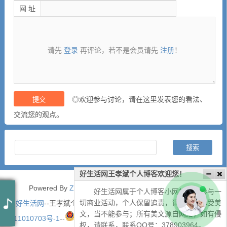
网 址
请先
登录
再评论，若不是会员请先
注册
！
◎欢迎参与讨论，请在这里发表您的看法、
交流您的观点。
好生活网王孝斌个人博客欢迎您！
Powered By
Z-BlogPHP 1.7.5
, Theme By
好生活博客
好生活网属于个人博客小网站，不参与一
切商业活动，个人保留追责，请大家可享受美
好生活网
--王孝斌个人博客网站--版权所有--
万象互联
--
蜀ICP备
文，当不能参与；所有美文源自网络，如有侵
11010703号-1
--
川公网安备51010402001654号
--
51La
权，请联系，联系QQ号：378903964。