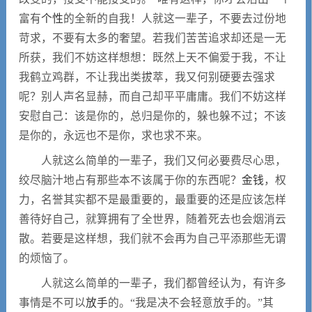
富有
个性
的全新的自我！人就这一辈子，不要去过份地
苛求，不要有太多的奢望。若我们苦苦追求却还是一无
所获，我们不妨这样想想：既然上天不偏爱于我，不让
我鹤立鸡群，不让我出类拔萃，我又何别硬要去强求
呢？别人声名显赫，而自己却平平庸庸。我们不妨这样
安慰自己：该是你的，总归是你的，躲也躲不过；不该
是你的，永远也不是你，求也求不来。
人就这么简单的一辈子，我们又何必要费尽心思，
绞尽脑汁地占有那些本不该属于你的东西呢？
金钱
，权
力，名誉其实都不是最重要的，最重要的还是应该怎样
善待好自己，就算拥有了全世界，随着死去也会烟消云
散。若要是这样想，我们就不会再为自己平添那些无谓
的烦恼了。
人就这么简单的一辈子，我们都曾经认为，有许多
事情是不可以
放手
的。“我是决不会轻意放手的。”其