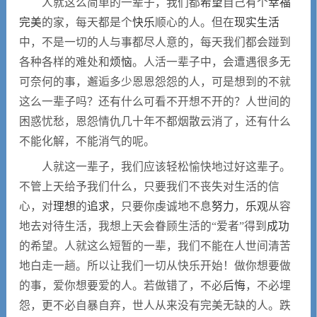
心情日记
人就这么简单的一辈子，我们都
希望
自己有个
幸福
完美
的家，每天都是个
快乐
顺心的人。但在
现实
生活
中，不是一切的人与事都尽人意的，每天我们都会踫到
留言本
各种各样的难处和
烦恼
。人活一辈子中，会遭遇很多无
可奈何的事，邂逅多少恩恩怨怨的人，可是想到的不就
繁體
这么一辈子吗？还有什么可看不开想不开的？人世间的
困惑忧愁，恩怨情仇几十年不都烟散云消了，还有什么
不能化解，不能消气的呢。
人就这一辈子，我们应该轻松愉快地过好这辈子。
不管上天给予我们什么，只要我们不丧失对生活的信
心，对
理想
的
追求
，只要你虔诚地不息
努力
，
乐观
从容
地去对待生活，我想上天会眷顾生活的“爱者”得到
成功
的希望。人就这么短暂的一辈，我们不能在人世间清苦
地白走一趟。所以让我们一切从快乐开始！做你想要做
的事，爱你想要爱的人。若做错了，不必
后悔
，不必埋
怨，更不必自暴自弃，世人从来没有完美无缺的人。跌